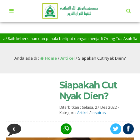
ih keberkahan dan pahala berlipat dengan menjadi Orang Tua Asuh Santri Peng
illah, Baarakallah…
Anda ada di :
Home
/
Artikel
/
Siapakah Cut Nyak Dien?
Siapakah Cut
Nyak Dien?
Diterbitkan :
Selasa, 27 Des 2022
-
Kategori :
Artikel
/
Inspirasi
0