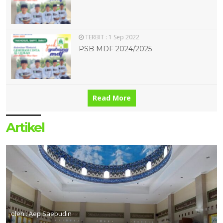
TERBIT :
1 Sep 2022
PSB MDF 2024/2025
Read More
Artikel
11 JUL 2021
14 NOV 2020
oleh : Aep Saepudin