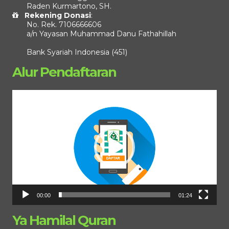
Raden Kurmartono, SH.
Rekening Donasi
:
No. Rek. 7106666606
a/n Yayasan Muhammad Danu Fathahillah
Bank Syariah Indonesia (451)
Alur Pendaftaran
Pemutar
Video
00:00
01:24
Ya Hamilal Quran