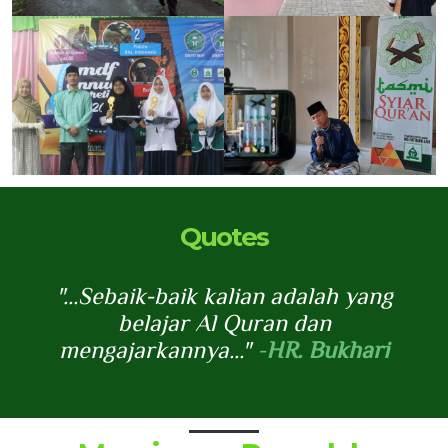
Quotes
 yang
"...Sebaik-baik kalian adalah yang
"...
belajar Al Quran dan
hari
mengajarkannya..."
-
HR. Bukhari
men