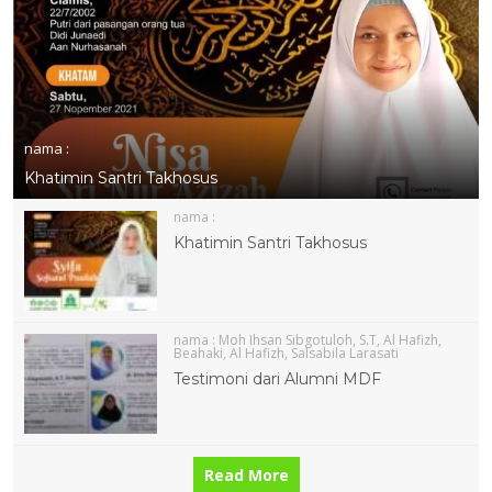
nama :
Khatimin Santri Takhosus
nama :
Khatimin Santri Takhosus
nama :
Moh Ihsan Sibgotuloh, S.T, Al Hafizh,
Beahaki, Al Hafizh, Salsabila Larasati
Testimoni dari Alumni MDF
Read More