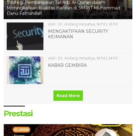
Strategi Pembelajaran Tahfidz Al-Qur’an dalam
Meningkatkan Kualitas Hafalan di SMPIT Muhammad
Danu Fathahillah
oleh : Dr. Andang Heryahya, M.Pd.I, M.Pd
13 NOV 2020
13 NOV 2020
MENGAKTIFKAN SECURITY
KEIMANAN
oleh : Dr. Andang Heryahya, M.Pd.I, M.Pd
KABAR GEMBIRA
13 NOV 2020
13 NOV 2020
Read More
Prestasi
13 NOV 2020
13 NOV 2020