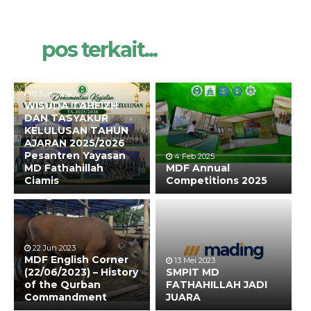
pos terkait...
8 Jun 2026
WISUDA TAHFIZH
DAN TASYAKUR
KELULUSAN TAHUN
AJARAN 2025/2026
Pesantren Yayasan
4 Feb 2025
MD Fathahillah
MDF Annual
Ciamis
Competitions 2025
22 Jun 2023
MDF English Corner
13 Mei 2023
(22/06/2023) – History
SMPIT MD
of the Qurban
FATHAHILLAH JADI
Commandment
JUARA