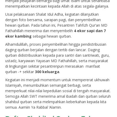
menjadi pelajaran berharga bagi umat Islam untuk senantiasa
menempatkan kecintaan kepada Allah di atas segala-galanya.
Usai pelaksanaan Shalat Idul Adha, kegiatan dilanjutkan
dengan foto bersama, sarapan pagi, dan penyembelihan
hewan qurban. Pada tahun ini, Pesantren Tahfizh Qur’an MD
Fathahillah menerima dan menyembelih
4 ekor sapi dan 7
ekor kambing
sebagai hewan qurban.
Alhamdulillah, proses penyembelihan hingga pendistribusian
daging qurban berjalan dengan tertib dan lancar. Daging
qurban didistribusikan kepada para santri dan santriwati, guru,
ustadz, karyawan Yayasan MD Fathahillah, serta masyarakat
di lingkungan sekitar pesantrenpun merasakan manfaat
qurban -+ sekitar
300 keluarga
.
Kegiatan ini menjadi momentum untuk mempererat ukhuwah
Islamiyah, menumbuhkan semangat berbagi, serta
memperkuat nilai-nilai kepedulian sosial di tengah masyarakat.
Semoga Allah SWT menerima amal ibadah dan qurban seluruh
shahibul qurban serta melimpahkan keberkahan kepada kita
semua. Aamiin Ya Rabbal ‘Alamin.