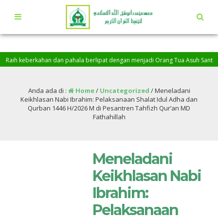
eberkahan dan pahala berlipat dengan menjadi Orang Tua Asuh Santri Penghafa
h, Baarakallah…
Anda ada di :
Home
/
Uncategorized
/
Meneladani
Keikhlasan Nabi Ibrahim: Pelaksanaan Shalat Idul Adha dan
Qurban 1446 H/2026 M di Pesantren Tahfizh Qur’an MD
Fathahillah
Meneladani
Keikhlasan Nabi
Ibrahim:
Pelaksanaan