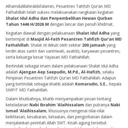
Alhamdulillahirabbil’alamin, Pesantren Tahfizh Qur’an MD
Fathahillah telah sukses melaksanakan rangkaian kegiatan
Shalat Idul Adha dan Penyembelihan Hewan Qurban
Tahun 1446 H/2026 M
dengan lancar dan penuh khidmat.
Kegiatan diawali dengan pelaksanaan
Shalat Idul Adha
yang
bertempat di
Masjid Al-Fath Pesantren Tahfizh Qur’an MD
Fathahillah
. Shalat Id diikuti oleh sekitar
200 jamaah
yang
terdiri atas santri dan santriwati, asatidz, karyawan pesantren,
serta keluarga besar Yayasan MD Fathahillah.
Bertindak sebagai imam dalam pelaksanaan Shalat Idul Adha
adalah
Ajengan Aep Saepudin, M.Pd., Al-Hafizh
, selaku
Pimpinan Pesantren Tahfizh Qur’an MD Fathahillah. Adapun
yang bertindak sebagai khatib adalah
Komarudin, S.E.
, Kepala
SMPIT MD Fathahillah.
Dalam khutbahnya, khatib menyampaikan pesan tentang
keteladanan
Nabi Ibrahim ‘Alaihissalam
dan putranya
Nabi
Ismail ‘Alaihissalam
, khususnya mengenai nilai-nilai
keikhlasan, kesabaran, ketaatan, dan pengorbanan dalam
menjalankan perintah Allah SWT. Kisah agung tersebut