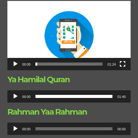
Pemutar
Video
00:00
01:24
Ya Hamilal Quran
Pemutar
00:00
01:40
Audio
Rahman Yaa Rahman
Pemutar
00:00
00:00
Audio