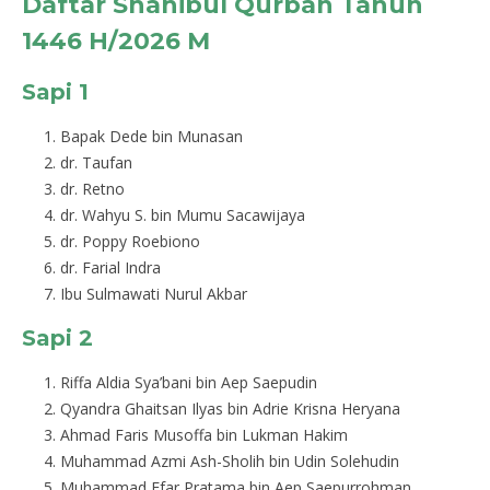
Daftar Shahibul Qurban Tahun
1446 H/2026 M
Sapi 1
Bapak Dede bin Munasan
dr. Taufan
dr. Retno
dr. Wahyu S. bin Mumu Sacawijaya
dr. Poppy Roebiono
dr. Farial Indra
Ibu Sulmawati Nurul Akbar
Sapi 2
Riffa Aldia Sya’bani bin Aep Saepudin
Qyandra Ghaitsan Ilyas bin Adrie Krisna Heryana
Ahmad Faris Musoffa bin Lukman Hakim
Muhammad Azmi Ash-Sholih bin Udin Solehudin
Muhammad Efar Pratama bin Aep Saepurrohman