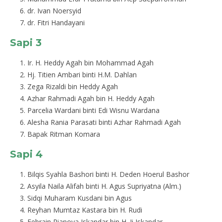
dr. Ivan Noersyid
dr. Fitri Handayani
Sapi 3
Ir. H. Heddy Agah bin Mohammad Agah
Hj. Titien Ambari binti H.M. Dahlan
Zega Rizaldi bin Heddy Agah
Azhar Rahmadi Agah bin H. Heddy Agah
Parcelia Wardani binti Edi Wisnu Wardana
Alesha Rania Parasati binti Azhar Rahmadi Agah
Bapak Ritman Komara
Sapi 4
Bilqis Syahla Bashori binti H. Deden Hoerul Bashor
Asyila Naila Alifah binti H. Agus Supriyatna (Alm.)
Sidqi Muharam Kusdani bin Agus
Reyhan Mumtaz Kastara bin H. Rudi
Febrain Rianova Iskandar bin H. Ii Iskandar