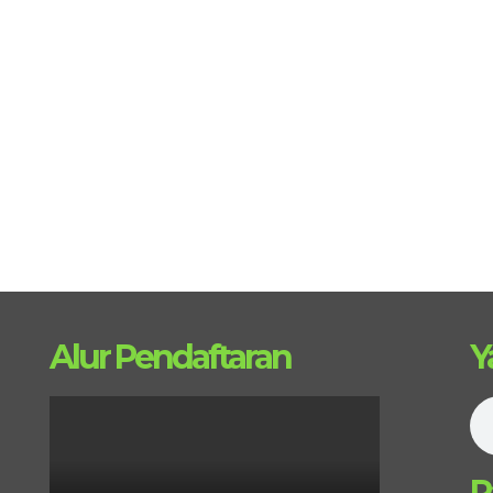
Alur Pendaftaran
Y
R