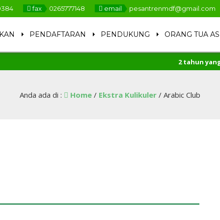
9384
fax
0265777148
email
pesantrenmdf@gmail.com
IKAN
PENDAFTARAN
PENDUKUNG
ORANG TUA A
2 tahun yang la
Anda ada di :
Home
/
Ekstra Kulikuler
/
Arabic Club