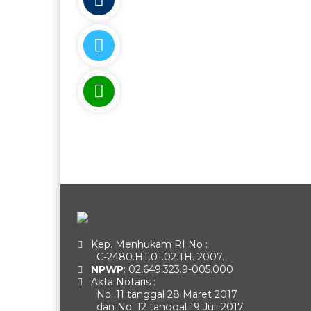
Kep. Menhukam RI No :
C-2480.HT.01.02.TH. 2007.
NPWP
: 02.649.323.9-005.000
Akta Notaris :
No. 11 tanggal 28 Maret 2017
dan No. 12 tanggal 19 Juli 2017