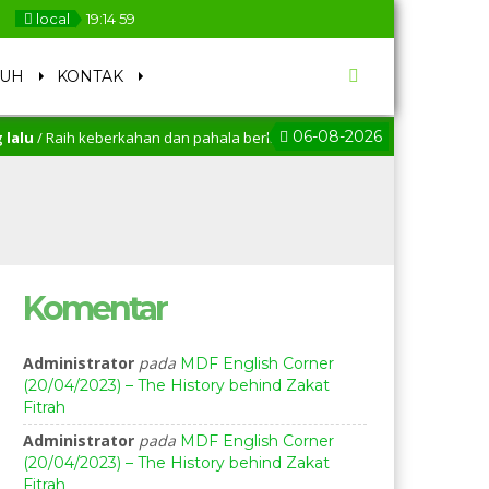
local
19
:
15
00
SUH
KONTAK
06-08-2026
lu
/ Raih keberkahan dan pahala berlipat dengan menjadi Orang Tua Asuh
Komentar
Administrator
pada
MDF English Corner
(20/04/2023) – The History behind Zakat
Fitrah
Administrator
pada
MDF English Corner
(20/04/2023) – The History behind Zakat
Fitrah