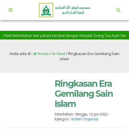
eberkahan dan pahala berlipat dengan menjadi Orang Tua Asuh Santri Penghafa
h, Baarakallah…
Anda ada di :
Home
/
Artikel
/
Ringkasan Era Gemilang Sain
Islam
Ringkasan Era
Gemilang Sain
Islam
Diterbitkan :
Minggu, 12 Jun 2022
-
Kategori :
Artikel
/
Inspirasi