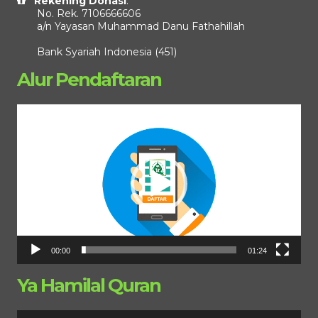
Rekening Donasi
:
No. Rek. 7106666606
a/n Yayasan Muhammad Danu Fathahillah
Bank Syariah Indonesia (451)
Alur Pendaftaran
Pemutar
Video
00:00
01:24
Ya Hamilal Quran
Pemutar