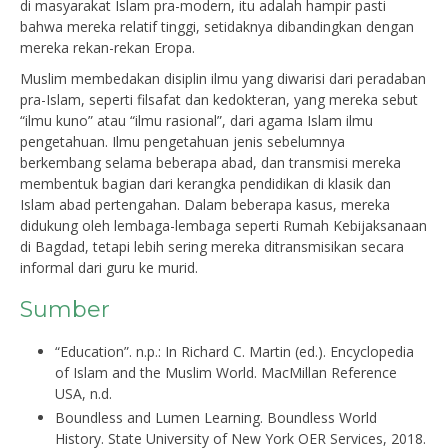
di masyarakat Islam pra-modern, itu adalah hampir pasti
bahwa mereka relatif tinggi, setidaknya dibandingkan dengan
mereka rekan-rekan Eropa.
Muslim membedakan disiplin ilmu yang diwarisi dari peradaban
pra-Islam, seperti filsafat dan kedokteran, yang mereka sebut
“ilmu kuno” atau “ilmu rasional”, dari agama Islam ilmu
pengetahuan. Ilmu pengetahuan jenis sebelumnya
berkembang selama beberapa abad, dan transmisi mereka
membentuk bagian dari kerangka pendidikan di klasik dan
Islam abad pertengahan. Dalam beberapa kasus, mereka
didukung oleh lembaga-lembaga seperti Rumah Kebijaksanaan
di Bagdad, tetapi lebih sering mereka ditransmisikan secara
informal dari guru ke murid.
Sumber
“Education”. n.p.: In Richard C. Martin (ed.). Encyclopedia
of Islam and the Muslim World. MacMillan Reference
USA, n.d.
Boundless and Lumen Learning. Boundless World
History. State University of New York OER Services, 2018.