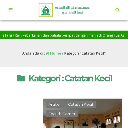
lu
/ Raih keberkahan dan pahala berlipat dengan menjadi Orang Tua Asuh Santri
athahillah, Baarakallah…
Anda ada di :
Home
/
Kategori "Catatan Kecil"
Kategori : Catatan Kecil
Artikel
Catatan Kecil
English Corner