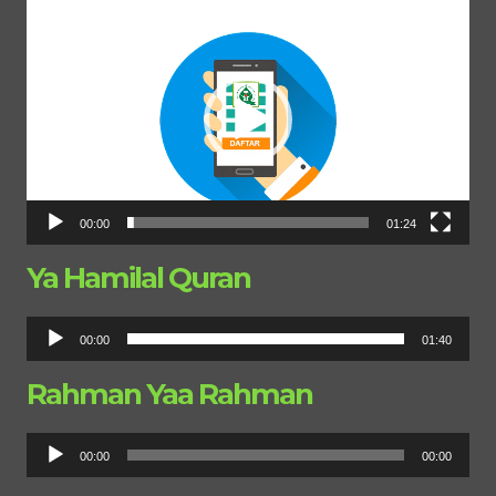
Pemutar
Video
00:00
01:24
Ya Hamilal Quran
Pemutar
00:00
01:40
Audio
Rahman Yaa Rahman
Pemutar
00:00
00:00
Audio