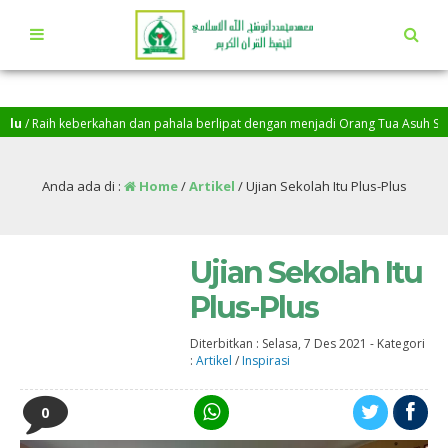
Raih keberkahan dan pahala berlipat dengan menjadi Orang Tua Asuh Santri Pen
hillah, Baarakallah…
Anda ada di :
Home
/
Artikel
/
Ujian Sekolah Itu Plus-Plus
Ujian Sekolah Itu
Plus-Plus
Diterbitkan :
Selasa, 7 Des 2021
-
Kategori
:
Artikel
/
Inspirasi
0