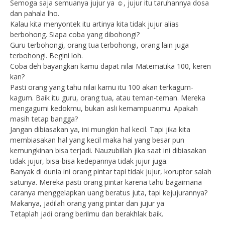
Semoga saja semuanya jujur ya ☺️, jujur itu taruhannya dosa
dan pahala lho.
Kalau kita menyontek itu artinya kita tidak jujur alias
berbohong. Siapa coba yang dibohongi?
Guru terbohongi, orang tua terbohongi, orang lain juga
terbohongi. Begini loh.
Coba deh bayangkan kamu dapat nilai Matematika 100, keren
kan?
Pasti orang yang tahu nilai kamu itu 100 akan terkagum-
kagum. Baik itu guru, orang tua, atau teman-teman. Mereka
mengagumi kedokmu, bukan asli kemampuanmu. Apakah
masih tetap bangga?
Jangan dibiasakan ya, ini mungkin hal kecil. Tapi jika kita
membiasakan hal yang kecil maka hal yang besar pun
kemungkinan bisa terjadi. Nauzubillah jika saat ini dibiasakan
tidak jujur, bisa-bisa kedepannya tidak jujur juga.
Banyak di dunia ini orang pintar tapi tidak jujur, koruptor salah
satunya. Mereka pasti orang pintar karena tahu bagaimana
caranya menggelapkan uang beratus juta, tapi kejujurannya?
Makanya, jadilah orang yang pintar dan jujur ya
Tetaplah jadi orang berilmu dan berakhlak baik.