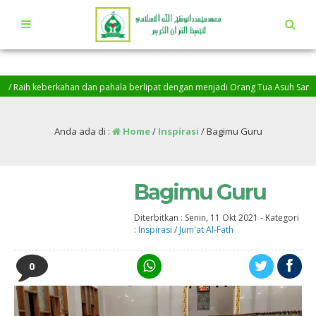
ih keberkahan dan pahala berlipat dengan menjadi Orang Tua Asuh Santri Pengh
llah, Baarakallah…
Anda ada di :
Home
/
Inspirasi
/
Bagimu Guru
Bagimu Guru
Diterbitkan :
Senin, 11 Okt 2021
-
Kategori
:
Inspirasi
/
Jum'at Al-Fath
0