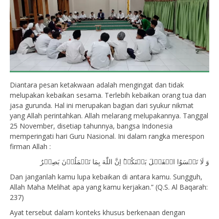
Diantara pesan ketakwaan adalah mengingat dan tidak
melupakan kebaikan sesama. Terlebih kebaikan orang tua dan
jasa gurunda. Hal ini merupakan bagian dari syukur nikmat
yang Allah perintahkan. Allah melarang melupakannya. Tanggal
25 November, disetiap tahunnya, bangsa Indonesia
memperingati hari Guru Nasional. Ini dalam rangka merespon
firman Allah :
وَ لَا تَنۡسَوُا الۡفَضۡلَ بَيۡنَكُمۡ‌ؕ اِنَّ اللّٰهَ بِمَا تَعۡمَلُوۡنَ بَصِيۡرٌ
Dan janganlah kamu lupa kebaikan di antara kamu. Sungguh,
Allah Maha Melihat apa yang kamu kerjakan.” (Q.S. Al Baqarah:
237)
Ayat tersebut dalam konteks khusus berkenaan dengan