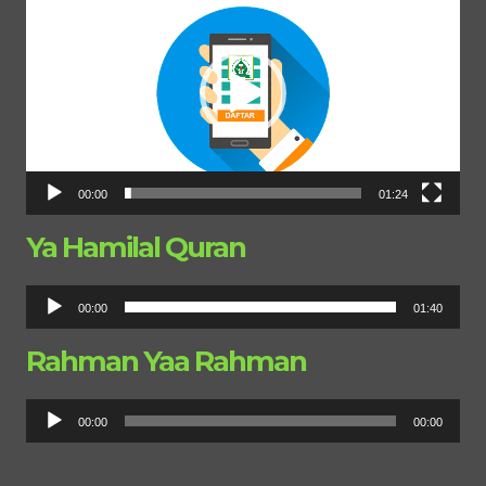
Video
00:00
01:24
Ya Hamilal Quran
Pemutar
00:00
01:40
Audio
Rahman Yaa Rahman
Pemutar
00:00
00:00
Audio