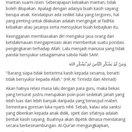
mantan suami isteri. Seberapapun kebaikan mantan, tidak
boleh dilupakan. Apalagi dengan adanya buah kasih sayang
berupa anak. Kendatipun ada sedikit luka yang tergores, hal
yang penting untuk dilakukan adalah mengingat al fadhla:
kebaikan atau jasanya serta mensyukuri buah kebajikan itu.
Keengganan membiasakan diri mengakui jasa orang dan
ketidakmauan mengapresiasi akan membentuk suatu pondasi
pengingkaran terhadap Allah. Lalu menjadi manusia yang tidak
pandai bersyukur sebagaimana sabda Nabi SAW:
ﻭَﻣَﻦْ ﻟَﻢْ ﻳَﺸْﻜُﺮِ ﺍﻟﻨَّﺎﺱَ ﻟﻢَ ْﻳَﺸْﻜُﺮِ ﺍﻟﻠﻪَ
“Barang siapa tidak berterima kasih kepada sesama, berarti
tidak bersyukur kepada Allah.” (HR At Tirmidzi dan Ahmad)
Akan halnya relasi masa lalu dengan para guru, maka bekas
yang tersurat justru merupakan poin-poin sedekah jariah yang
lebih luas dan lebih banyak daripada yang berwujud materi.
Sementara goresan luka nyaris nihil. Sebab, kalau ada sanksi
yang diberikan kepada anak didik, spirit dan sifatnya adalah
bentuk kasih sayang. Buahnya akan dipetik dimasa mendatang
secara berkesinambungan. Al-Qur’an mengungkapkan,