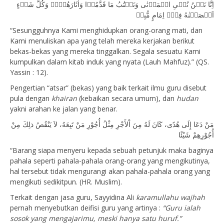
اِنَّا نَحۡنُ نُحۡىِ الۡمَوۡتٰى وَنَكۡتُبُ مَا قَدَّمُوۡا وَاٰثَارَهُمۡؕؔ وَكُلَّ شَىۡءٍ
اَحۡصَيۡنٰهُ فِىۡۤ اِمَامٍ مُّبِيۡ
“Sesungguhnya Kami menghidupkan orang-orang mati, dan
Kami menuliskan apa yang telah mereka kerjakan berikut
bekas-bekas yang mereka tinggalkan. Segala sesuatu Kami
kumpulkan dalam kitab induk yang nyata (Lauh Mahfuz).” (QS.
Yassin : 12).
Pengertian “atsar” (bekas) yang baik terkait ilmu guru disebut
pula dengan
khairan
(kebaikan secara umum), dan
hudan
yakni arahan ke jalan yang benar.
مَنْ دَعَا إِلَى هُدًى، كَانَ لَهُ مِنَ اْلأَجْرِ مِثْلُ أُجُوْرِ مَنْ تَبِعَهُ، لاَ يَنْقُصُ ذلِكَ مِنْ
أُجُوْرِهِمْ شَيْئًا
“Barang siapa menyeru kepada sebuah petunjuk maka baginya
pahala seperti pahala-pahala orang-orang yang mengikutinya,
hal tersebut tidak mengurangi akan pahala-pahala orang yang
mengikuti sedikitpun. (HR. Muslim).
Terkait dengan jasa guru, Sayyidina Ali
karamullahu wajhah
pernah menyebutkan deifisi guru yang artinya :
“Guru ialah
sosok yang mengajarimu, meski hanya satu huruf.”