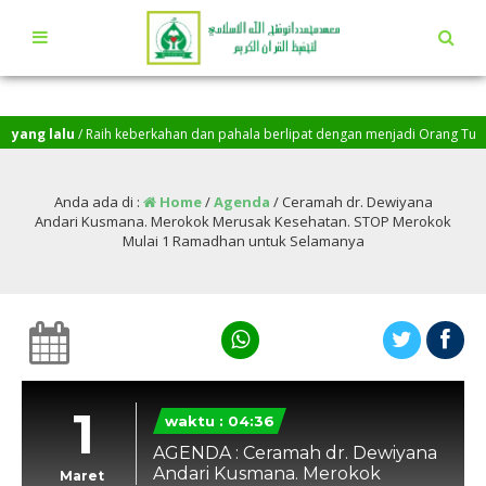
yang lalu
/ Raih keberkahan dan pahala berlipat dengan menjadi Orang Tua Asuh
Danu Fathahillah, Baarakallah…
Anda ada di :
Home
/
Agenda
/
Ceramah dr. Dewiyana
Andari Kusmana. Merokok Merusak Kesehatan. STOP Merokok
Mulai 1 Ramadhan untuk Selamanya
1
waktu : 04:36
AGENDA : Ceramah dr. Dewiyana
Andari Kusmana. Merokok
Maret