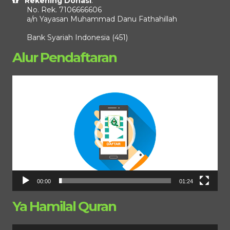
Rekening Donasi
:
No. Rek. 7106666606
a/n Yayasan Muhammad Danu Fathahillah
Bank Syariah Indonesia (451)
Alur Pendaftaran
Pemutar
Video
00:00
01:24
Ya Hamilal Quran
Pemutar